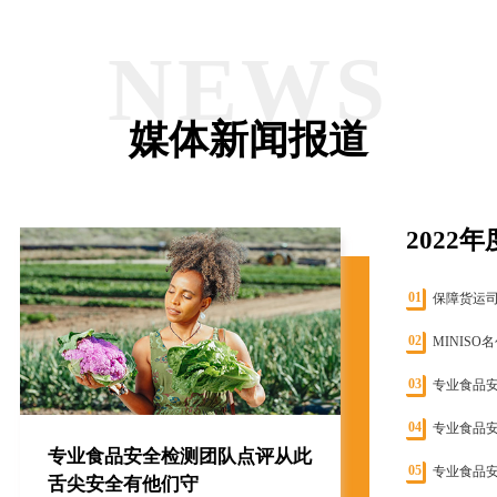
融服务等，
融服务等
为所有商家
为所有商
专业食品安全检测团队点评从此
提供店铺经
提供店铺
NEWS
舌尖安全有他们守
营全方位服
营全方位
务，解决经
务，解决
营所遇难
营所遇难
袋鼠菜篮平台对合作商户的食品安全监察力度
题，助力轻
题，助力
媒体新闻报道
再次加码。近日袋鼠菜篮点评先后与检科测试
松做生意。
松做生意
集团有限公司、中农孚德检测技术(北京)有
限...
查看详情
查看详
查看详情
2022
01
保障货运
02
MINIS
03
专业食品
04
专业食品
专业食品安全检测团队点评从此
05
专业食品
舌尖安全有他们守