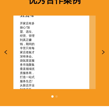
优秀合作案例
入增幅
入增幅
达
达
51.52%
51.52
开家店有多
开家店有
操心?加
操心?加
盟、选址、
盟、选址
经营、管理
经营、管
到真正赚
到真正赚
钱，期间的
钱，期间
辛苦只有每
辛苦只有
家店老板才
家店老板
深有体会。
深有体会
袋鼠菜篮服
袋鼠菜篮
务市场聚集
务市场聚
垂直领域优
垂直领域
质服务商，
质服务商
打造一站式
打造一站
服务生态!
服务生态!
从新店开业
从新店开
到老店升
到老店升
级、从店铺
级、从店
装修到营销
装修到营
托管、从食
托管、从
材供应到金
材供应到