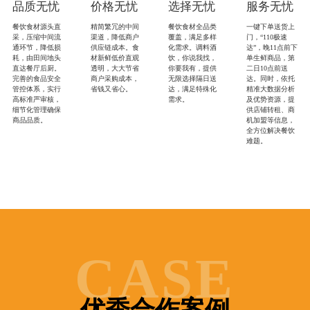
品质无忧
价格无忧
选择无忧
服务无忧
餐饮食材源头直
精简繁冗的中间
餐饮食材全品类
一键下单送货上
采，压缩中间流
渠道，降低商户
覆盖，满足多样
门，“110极速
通环节，降低损
供应链成本。食
化需求。调料酒
达”，晚11点前下
耗，由田间地头
材新鲜低价直观
饮，你说我找，
单生鲜商品，第
直达餐厅后厨。
透明，大大节省
你要我有，提供
二日10点前送
完善的食品安全
商户采购成本，
无限选择隔日送
达。同时，依托
管控体系，实行
省钱又省心。
达，满足特殊化
精准大数据分析
高标准严审核，
需求。
及优势资源，提
细节化管理确保
供店铺转租、商
商品品质。
机加盟等信息，
全方位解决餐饮
难题。
袋鼠
袋鼠
菜篮
菜篮
服务
服务
市场
市场
米粉面
米粉面
CASE
馆接入
馆接入
经营助
经营助
手服
手服
务，收
务，收