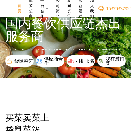
鼠
平
公
新
公
加
首
菜
台
司
闻
益
入
1537633792
页
篮
合
简
资
活
我
商
作
介
讯
动
们
国内餐饮供应链杰出
城
服务商
源头优选
系统高效
物流闪送
采购便捷
供应商合
我有滞销
袋鼠菜篮
司机报名
作
菜
买菜卖菜上
袋鼠菜篮