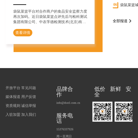
06
袋鼠菜篮城
袋鼠菜篮平台对合作商户的食品安全监察力度
再次加码。近日袋鼠菜篮点评先后与检科测试
全部报道
集团有限公司、中农孚德检测技术(北京)有
限...
01
查看详情
开放平台
常见问题
品牌合
低价 新鲜 安
作
全
媒体报道
用户反馈
info@dsxtl.com.cn
资质规则
诚信举报
专业食品安全检测团队点评从此
舌尖安全有他们守
服务电
入驻加盟
加入我们
话
15376337926
袋鼠菜篮平台对合作商户的食品安全监察力度
再次加码。近日袋鼠菜篮点评先后与检科测试
周一至周日